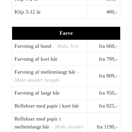
Klip 3-12 år
400,-
Farve
Farvning af bund
– Maks 3cm
fra 660,-
Farvning af kort hår
fra 709,-
Farvning af mellemlangt hår
–
fra 809,-
Maks skulder længde
Farvning af langt hår
fra 950,-
Reflekser med papir i kort hår
fra 825,-
Reflekser med papir i
mellemlangt hår
– Maks skulder
fra 1190,-